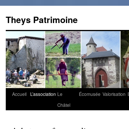
Theys Patrimoine
Accueil
L’association
Le
Écomusée
Valorisation
Aller
Châtel
au
contenu