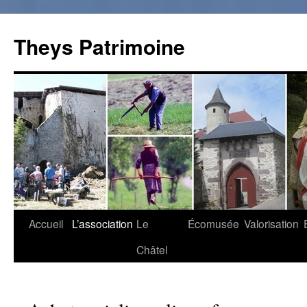
Theys Patrimoine
Accueil
L’association
Le
Écomusée
Valorisation
Aller
Châtel
au
contenu