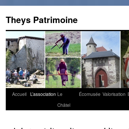
Theys Patrimoine
Accueil
L’association
Le
Écomusée
Valorisation
Aller
Châtel
au
contenu