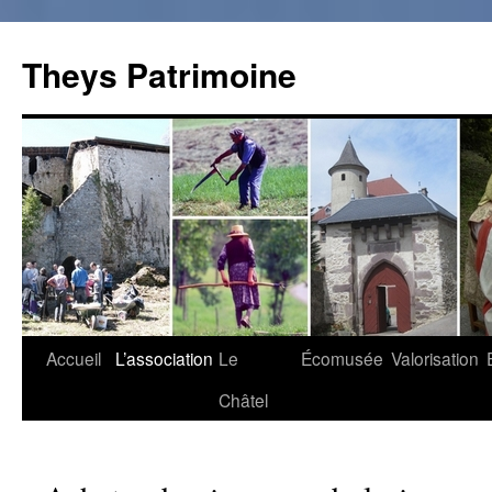
Theys Patrimoine
Accueil
L’association
Le
Écomusée
Valorisation
Aller
Châtel
au
contenu