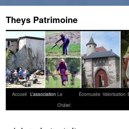
Theys Patrimoine
Accueil
L’association
Le
Écomusée
Valorisation
Aller
Châtel
au
contenu