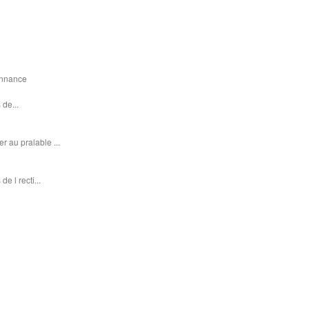
donnance
 de...
r au pralable ...
e l recti...