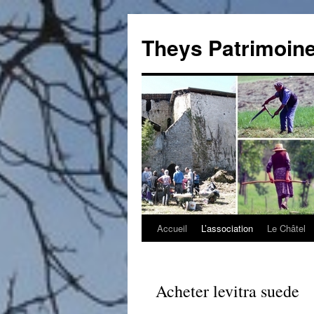
Theys Patrimoin
Accueil
L’association
Le Châtel
Aller
au
contenu
Acheter levitra suede