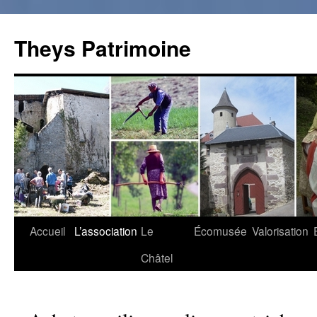
Theys Patrimoine
Accueil
L’association
Le
Écomusée
Valorisation
Aller
Châtel
au
contenu