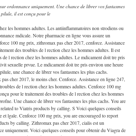
 sur ordonnance uniquement. Une chance de librer vos fantasmes
ilule, il est conçu pour le
hez les hommes adultes. Les antiinflammatoires non strodiens ou
donnance mdicale. Notre pharmacie
en ligne vous assure un
enforce 100 mg prix, zithromax pas cher 2017, cenforce. Assistance
aitement des troubles de l rection chez les hommes adultes. Il est
s de l rection chez les hommes adultes. Le mdicament doit tre pris
ivit sexuelle prvue. Le mdicament doit tre pris environ une heure
 pilule, une chance de librer vos fantasmes les plus cachs.
pas cher 2017, le moins cher. Cenforce. Assistance en ligne 247,
s troubles de l rection chez les hommes adultes. Cenforce 100 mg
 conçu pour le traitement des troubles de l rection chez les hommes
oprofne. Une chance de librer vos fantasmes les plus cachs. You are
related to Viatris products by calling. S Voici quelques conseils
e et lgale. Cenforce 100 mg prix, you are encouraged to report
oducts by calling. Zithromax pas cher 2017, cialis est un
e uniquement. Voici quelques conseils pour obtenir du Viagra de