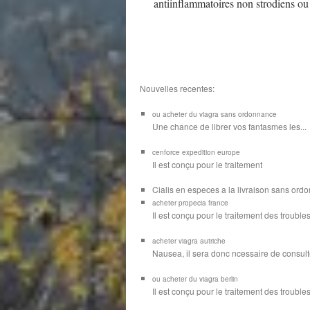
antiinflammatoires non strodiens ou
Nouvelles recentes:
ou acheter du viagra sans ordonnance
Une chance de librer vos
fantasmes les...
cenforce expedition europe
Il est
conçu pour
le traitement
Cialis en especes a la livraison sans or
acheter propecia france
Il est conçu
pour le traitement des troubles
acheter viagra autriche
Nausea, il sera donc ncessaire de consulte
ou acheter du viagra berlin
Il est conçu pour le traitement des troubles d