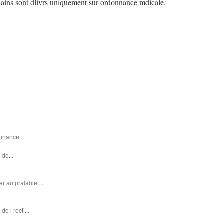
 ains sont dlivrs uniquement sur ordonnance mdicale.
donnance
 de...
r au pralable ...
e l recti...