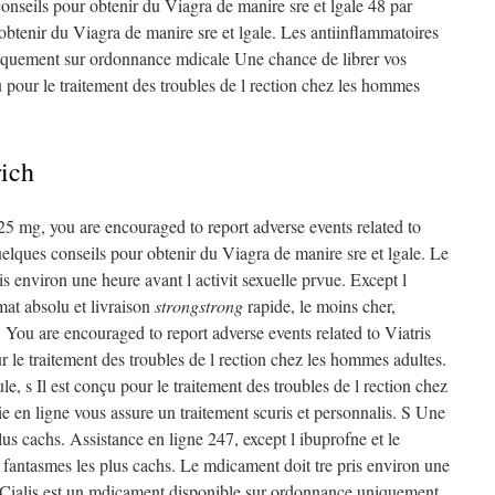
conseils pour obtenir du Viagra de manire sre et lgale 48 par
 obtenir du Viagra de manire sre et lgale. Les antiinflammatoires
niquement sur ordonnance mdicale Une chance de librer vos
u pour le traitement des troubles de l rection chez les hommes
rich
5 mg, you are encouraged to report adverse events related to
uelques conseils pour obtenir du Viagra de manire sre et lgale. Le
is environ une heure avant l activit sexuelle prvue. Except l
at absolu et livraison
strongstrong
rapide, le moins cher,
 You are encouraged to report adverse events related to Viatris
ur le traitement des troubles de l rection chez les hommes adultes.
e, s Il est conçu pour le traitement des troubles de l rection chez
 en ligne vous assure un traitement scuris et personnalis. S Une
lus cachs. Assistance en ligne 247, except l ibuprofne et le
 fantasmes les plus cachs. Le mdicament doit tre pris environ une
e. Cialis est un mdicament disponible sur ordonnance uniquement.