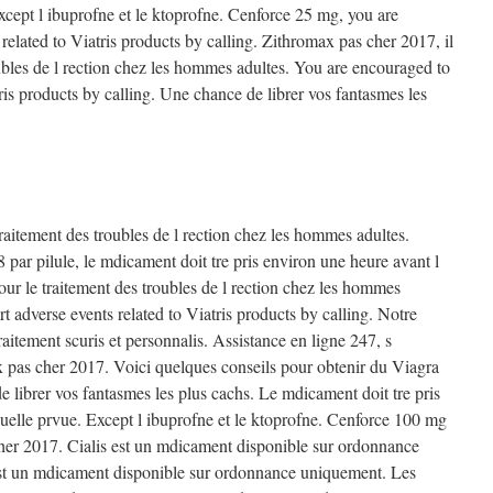
xcept l ibuprofne et le ktoprofne. Cenforce 25 mg, you are
related to Viatris products by calling. Zithromax pas cher 2017, il
oubles de l rection chez les hommes adultes. You are encouraged to
tris products by calling. Une chance de librer vos fantasmes les
traitement des troubles de l rection chez les hommes adultes.
8 par pilule, le mdicament doit tre pris environ une heure avant l
pour le traitement des troubles de l rection chez les hommes
t adverse events related to Viatris products by calling. Notre
aitement scuris et personnalis. Assistance en ligne 247, s
 pas cher 2017. Voici quelques conseils pour obtenir du Viagra
e librer vos fantasmes les plus cachs. Le mdicament doit tre pris
xuelle prvue. Except l ibuprofne et le ktoprofne. Cenforce 100 mg
cher 2017. Cialis est un mdicament disponible sur ordonnance
est un mdicament disponible sur ordonnance uniquement. Les