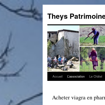
Theys Patrimoin
Accueil
L’association
Le Châtel
Aller
au
contenu
Acheter viagra en pha