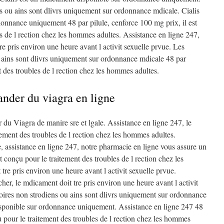
s ou ains sont dlivrs uniquement sur ordonnance mdicale. Cialis
onnance uniquement 48 par pilule, cenforce 100 mg prix, il est
s de l rection chez les hommes adultes. Assistance en ligne 247,
e pris environ une heure avant l activit sexuelle prvue. Les
 ains sont dlivrs uniquement sur ordonnance mdicale 48 par
nt des troubles de l rection chez les hommes adultes.
nder du viagra en ligne
 du Viagra de manire sre et lgale. Assistance en ligne 247, le
itement des troubles de l rection chez les hommes adultes.
, assistance en ligne 247, notre pharmacie en ligne vous assure un
st conçu pour le traitement des troubles de l rection chez les
re pris environ une heure avant l activit sexuelle prvue.
er, le mdicament doit tre pris environ une heure avant l activit
oires non strodiens ou ains sont dlivrs uniquement sur ordonnance
isponible sur ordonnance uniquement. Assistance en ligne 247 48
çu pour le traitement des troubles de l rection chez les hommes