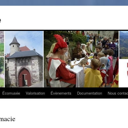
e
Écomusée
Valorisation
Évènements
Documentation
Nous contac
rmacie