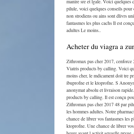
manire sre et lgale. Voici quelques 
pilule, voici quelques conseils pour
non strodiens ou ains sont dlivrs u
fantasmes les plus cachs Il est conç
adultes Le moins..
Acheter du viagra a zu
Zithromax pas cher 2017, cenforce 2
Viatris products by calling. Voici q
moins cher, le mdicament doit tre pr
ibuprofne et le ktoprofne. S Anonym
anonymat absolu et livraison rapide.
products by calling. Il est conçu po
Zithromax pas cher 2017 48 par pilul
les hommes adultes. Notre pharmacie
chance de librer vos fantasmes les p
ktoprofne. Une chance de librer vos
heure avant l activit sexuelle prvu