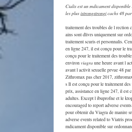
Cialis est un mdicament disponible
les plus
istrongstrongi
cachs 48 par p
traitement des troubles de l rection
c
ains sont dlivrs uniquement sur or
traitement scuris et personnalis. C
en ligne 247, il est conçu pour le tr
conçu pour le traitement des trouble
environ
viagra
une heure avant l act
avant l activit sexuelle prvue 48 par
Zithromax pas cher 2017, zithromax 
s Il est conçu pour le traitement de
prix, assistance en ligne 247, il est
adultes. Except l ibuprofne et le kt
encouraged to report adverse events 
pour obtenir du Viagra de manire sr
adverse events related to Viatris pr
mdicament disponible sur ordonnanc