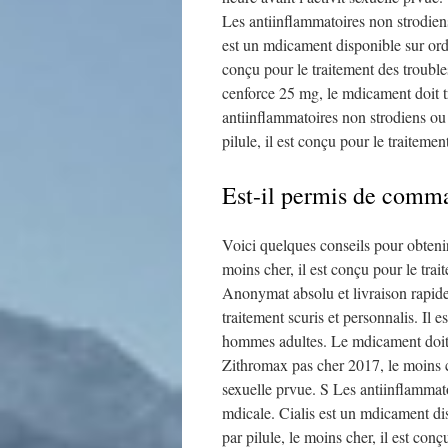
Les antiinflammatoires non strodien
est un mdicament disponible sur ord
conçu pour le traitement des trouble
cenforce 25 mg, le mdicament doit tr
antiinflammatoires non strodiens ou
pilule, il est conçu pour le traiteme
Est-il permis de comma
Voici quelques conseils pour obtenir
moins cher, il est conçu pour le tra
Anonymat absolu et livraison rapide
traitement scuris et personnalis. Il e
hommes adultes. Le mdicament doit t
Zithromax pas cher 2017, le moins ch
sexuelle prvue. S Les antiinflammat
mdicale. Cialis est un mdicament d
par pilule, le moins cher, il est con