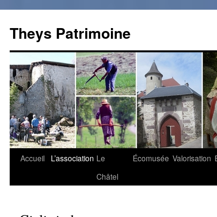
Theys Patrimoine
Accueil
L’association
Le
Écomusée
Valorisation
Aller
Châtel
au
contenu