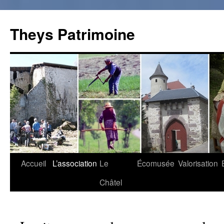
Theys Patrimoine
Accueil
L’association
Le
Écomusée
Valorisation
Aller
Châtel
au
contenu