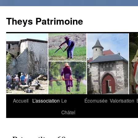
Theys Patrimoine
Accueil
L’association
Le
Écomusée
Valorisation
Aller
Châtel
au
contenu