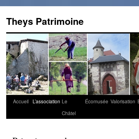
Theys Patrimoine
Accueil
L’association
Le
Écomusée
Valorisation
Aller
Châtel
au
contenu