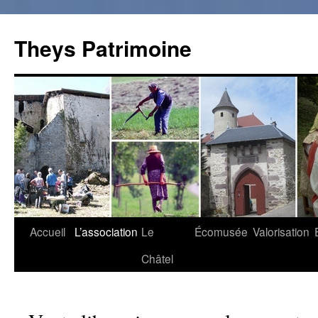
Theys Patrimoine
Accueil
L’association
Le
Écomusée
Valorisation
Aller
Châtel
au
contenu