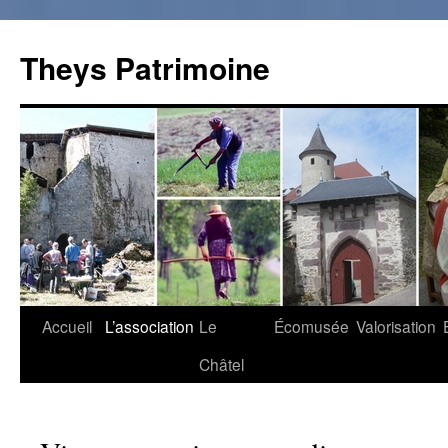
Theys Patrimoine
Accueil
L’association
Le
Écomusée
Valorisation
Aller
Châtel
au
contenu