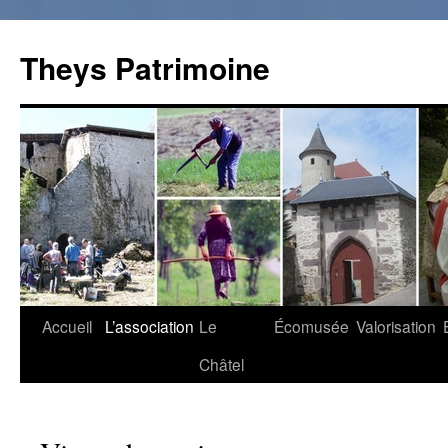
Theys Patrimoine
Accueil
L’association
Le
Écomusée
Valorisation
Aller
Châtel
au
contenu