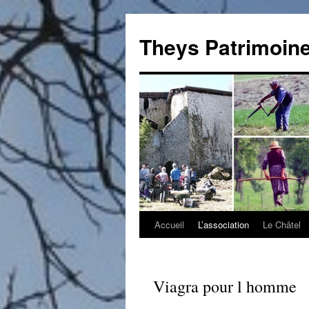
Theys Patrimoin
Accueil
L’association
Le Châtel
Aller
au
contenu
Viagra pour l homme