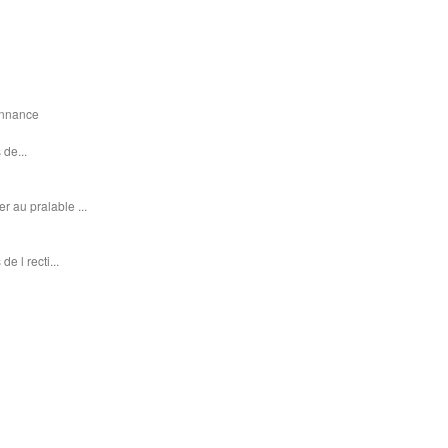
donnance
 de...
r au pralable ...
e l recti...