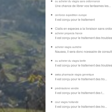
ou acheter du viagra sans ordonnance
Une chance de librer vos
fantasmes les...
cenforce expedition europe
Il est
conçu pour
le traitement
Cialis en especes a la livraison sans or
acheter propecia france
Il est conçu
pour le traitement des troubles
acheter viagra autriche
Nausea, il sera donc ncessaire de consulte
ou acheter du viagra berlin
Il est conçu pour le traitement des troubles d
swiss pharmacie viagra generique
Il est
conçu pour le traitement des
tro...
prednisolone vendre
Il est conçu pour
le traitement des t...
cout viagra hollande
Il est conçu
pour
le traitement des tro...