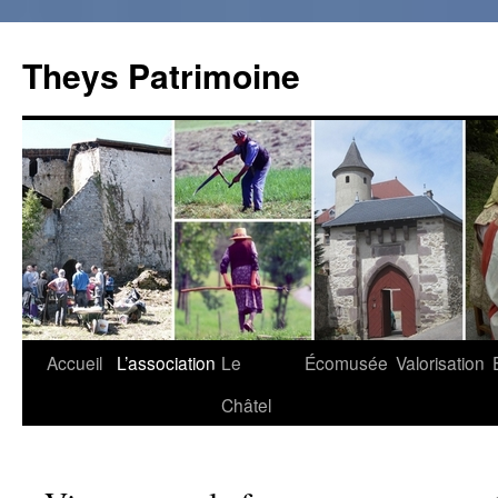
Theys Patrimoine
Accueil
L’association
Le
Écomusée
Valorisation
Aller
Châtel
au
contenu