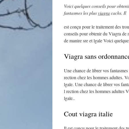
Voici quelques conseils pour obten
fantasmes les
plus
viagra
cachs. Il
est conçu pour le traitement des tr
conseils pour obtenir du Viagra de 
de manire sre et lgale Voici quelques
Viagra sans ordonnanc
Une chance de librer vos fantasmes l
rection chez les hommes adultes. Vo
lgale. Une chance de librer vos fant
l rection chez les hommes adultes V
lgale..
Cout viagra italie
Il est conçu pour le traitement des 