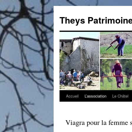
Theys Patrimoin
Accueil
L’association
Le Châtel
Aller
au
contenu
Viagra pour la femme s