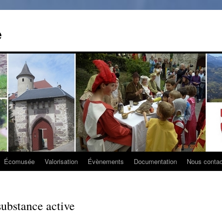
e
Écomusée
Valorisation
Évènements
Documentation
Nous contac
ubstance active