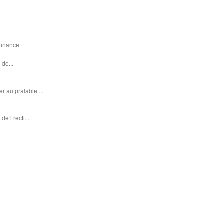
donnance
 de...
r au pralable ...
e l recti...