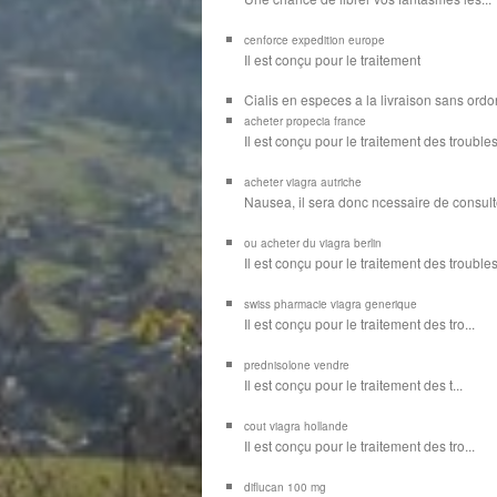
cenforce expedition europe
Il est
conçu pour
le traitement
Cialis en especes a la livraison sans or
acheter propecia france
Il est conçu
pour le traitement des troubles
acheter viagra autriche
Nausea, il sera donc ncessaire de consulte
ou acheter du viagra berlin
Il est conçu pour le traitement des troubles d
swiss pharmacie viagra generique
Il est
conçu pour le traitement des
tro...
prednisolone vendre
Il est conçu pour
le traitement des t...
cout viagra hollande
Il est conçu
pour
le traitement des tro...
diflucan 100 mg