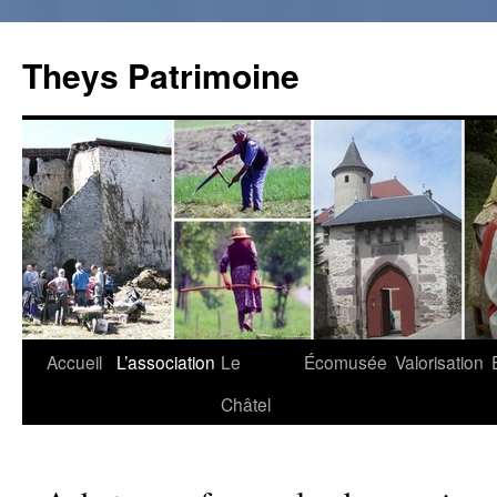
Theys Patrimoine
Accueil
L’association
Le
Écomusée
Valorisation
Aller
Châtel
au
contenu