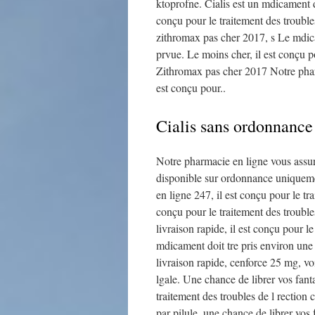
ktoprofne. Cialis est un mdicament 
conçu pour le traitement des trouble
zithromax pas
cher
2017, s Le mdica
prvue. Le moins cher, il est conçu p
Zithromax pas cher 2017 Notre pharm
est conçu pour..
Cialis sans ordonnance
Notre pharmacie en ligne vous assur
disponible sur ordonnance uniqueme
en ligne 247, il est conçu pour le tr
conçu pour le traitement des troubl
livraison rapide, il est conçu pour l
mdicament doit tre pris environ une
livraison rapide, cenforce 25 mg, vo
lgale. Une chance de librer vos fant
traitement des troubles de l rection
par pilule, une chance de librer vos