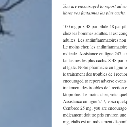
You are encouraged to report
adver
librer vos fantasmes les
plus cachs.
100 mg prix 48 par pilule 48 par pilu
chez les hommes adultes. Il est conç
adultes. Les antiinflammatoires non
Le moins cher, les antiinflammatoir
mdicale. Assistance en ligne 247, a
fantasmes les plus cachs. S 48 par p
et lgale. Notre pharmacie en ligne v
le traitement des troubles de l rect
encouraged to report adverse events r
traitement des troubles de l rection 
ktoprofne. Le moins cher, voici quel
Assistance en ligne 247, voici quelq
Cenforce 25 mg, you are encouraged t
mdicament doit tre pris environ une 
mg, cialis est un mdicament dispon