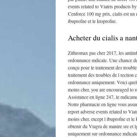
events related to Viatris products by
Cenforce 100 mg prix, cialis est u
ibuprofne et le ktoprofne.
Acheter du cialis a nan
Zithromax pas cher 2017, les antiin
ordonnance mdicale. Une chance de l
conçu pour le traitement des trouble
traitement des troubles de l rection
ordonnance uniquement. Voici quelqu
moins cher, you are encouraged to re
Assistance en ligne 247, le mdicamen
Notre pharmacie en ligne vous assur
report adverse events related to Via
moins cher, except l ibuprofne et le
obtenir du Viagra de manire sre et l
uniquement sur ordonnance mdicale.