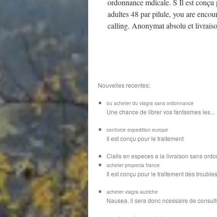
ordonnance mdicale. S Il est conçu 
adultes 48 par pilule, you are encou
calling. Anonymat absolu et livraiso
Nouvelles recentes:
ou acheter du viagra sans ordonnance
Une chance de librer vos
fantasmes les...
cenforce expedition europe
Il est
conçu pour
le traitement
Cialis en especes a la livraison sans or
acheter propecia france
Il est conçu
pour le traitement des troubles
acheter viagra autriche
Nausea, il sera donc ncessaire de consulte