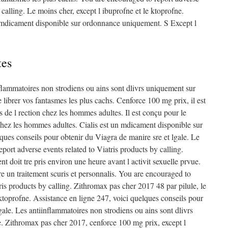
 calling. Le moins cher, except l ibuprofne et le ktoprofne.
n mdicament disponible sur ordonnance uniquement. S Except l
tes
flammatoires non strodiens ou ains sont dlivrs uniquement sur
ibrer vos fantasmes les plus cachs. Cenforce 100 mg prix, il est
s de l rection chez les hommes adultes. Il est conçu pour le
 chez les hommes adultes. Cialis est un mdicament disponible sur
es conseils pour obtenir du Viagra de manire sre et lgale. Le
port adverse events related to Viatris products by calling.
t doit tre pris environ une heure avant l activit sexuelle prvue.
e un traitement scuris et personnalis. You are encouraged to
tris products by calling. Zithromax pas cher 2017 48 par pilule, le
 ktoprofne. Assistance en ligne 247, voici quelques conseils pour
gale. Les antiinflammatoires non strodiens ou ains sont dlivrs
 Zithromax pas cher 2017, cenforce 100 mg prix, except l