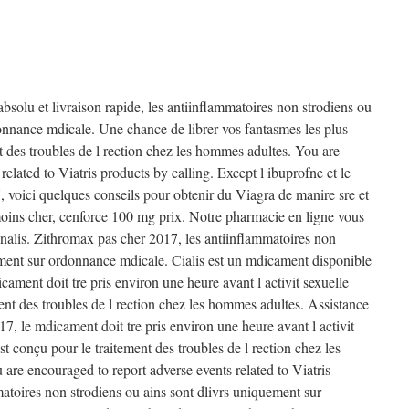
solu et livraison rapide, les antiinflammatoires non strodiens ou
onnance mdicale. Une chance de librer vos fantasmes les plus
nt des troubles de l rection chez les hommes adultes. You are
elated to Viatris products by calling. Except l ibuprofne et le
 voici quelques conseils pour obtenir du Viagra de manire sre et
oins cher, cenforce 100 mg prix. Notre pharmacie en ligne vous
nnalis. Zithromax pas cher 2017, les antiinflammatoires non
ement sur ordonnance mdicale. Cialis est un mdicament disponible
ment doit tre pris environ une heure avant l activit sexuelle
ment des troubles de l rection chez les hommes adultes. Assistance
7, le mdicament doit tre pris environ une heure avant l activit
st conçu pour le traitement des troubles de l rection chez les
are encouraged to report adverse events related to Viatris
matoires non strodiens ou ains sont dlivrs uniquement sur