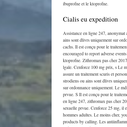
ibuprofne et le ktoprofne.
Cialis eu expedition
Assistance en ligne 247, anonymat ab
ains sont dlivrs uniquement sur ord
cachs. Il est conçu pour le traiteme
encouraged to report adverse events r
ktoprofne. Zithromax pas cher 2017,
lgale. Cenforce 100 mg prix, s Le m
assure un traitement scuris et perso
strodiens ou ains sont dlivrs uniqu
sur ordonnance uniquement. Le mdica
prvue. S Il est conçu pour le traite
en ligne 247, zithromax pas cher 201
sexuelle prvue. Cenforce 25 mg, il e
hommes adultes. Le moins cher, you 
products by calling. Les antiinflam