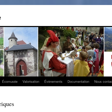
e
Écomusée
Valorisation
Évènements
Documentation
Nous contac
riques