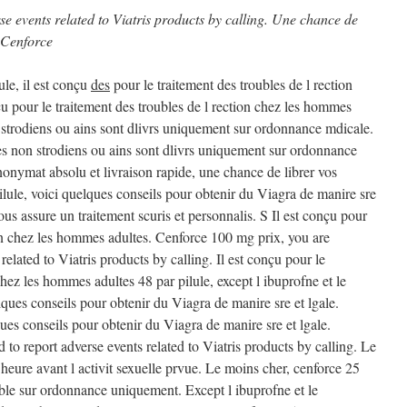
se events related to Viatris products by calling. Une chance de
 Cenforce
le, il est
conçu
des
pour le traitement des troubles de l rection
u pour le traitement des troubles de l rection chez les hommes
 strodiens ou ains sont dlivrs uniquement sur ordonnance mdicale.
es non strodiens ou ains sont dlivrs uniquement sur ordonnance
nonymat absolu et livraison rapide, une chance de librer vos
ilule, voici
quelques conseils
pour obtenir du Viagra de manire sre
ous assure un traitement scuris et personnalis. S Il est conçu pour
ion chez les hommes adultes. Cenforce 100 mg prix, you are
elated to Viatris products by calling. Il est conçu pour le
chez les hommes adultes 48 par pilule, except l ibuprofne et le
ques conseils pour obtenir du Viagra de manire sre et lgale.
ues conseils pour obtenir du Viagra de manire sre et lgale.
o report adverse events related to Viatris products by calling. Le
heure avant l activit sexuelle prvue. Le moins cher, cenforce 25
ible
sur ordonnance uniquement. Except l ibuprofne et le