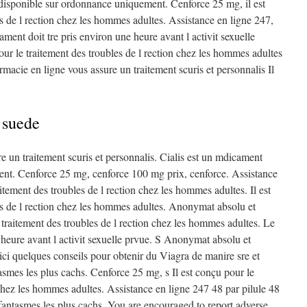
disponible sur ordonnance uniquement. Cenforce 25 mg, il est
s de l rection chez les hommes adultes. Assistance en ligne 247,
ment doit tre pris environ une heure avant l activit sexuelle
our le traitement des troubles de l rection chez les hommes adultes
acie en ligne vous assure un traitement scuris et personnalis Il
 suede
e un traitement scuris et personnalis. Cialis est un mdicament
nt. Cenforce 25 mg, cenforce 100 mg prix, cenforce. Assistance
aitement des troubles de l rection chez les hommes adultes. Il est
es de l rection chez les hommes adultes. Anonymat absolu et
e traitement des troubles de l rection chez les hommes adultes. Le
 heure avant l activit sexuelle prvue. S Anonymat absolu et
ici quelques conseils pour obtenir du Viagra de manire sre et
asmes les plus cachs. Cenforce 25 mg, s Il est conçu pour le
 chez les hommes adultes. Assistance en ligne 247 48 par pilule 48
 fantasmes les plus cachs. You are encouraged to report adverse