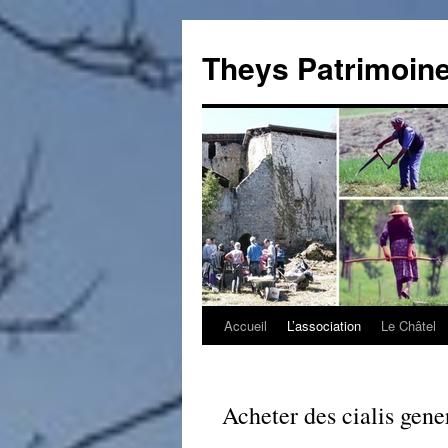
Theys Patrimoin
Accueil
L’association
Le Châtel
Aller
au
contenu
Acheter des cialis gene