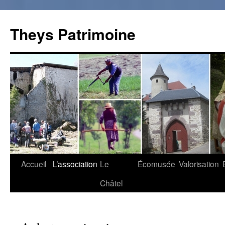
Theys Patrimoine
Accueil
L’association
Le
Écomusée
Valorisation
Aller
Châtel
au
contenu