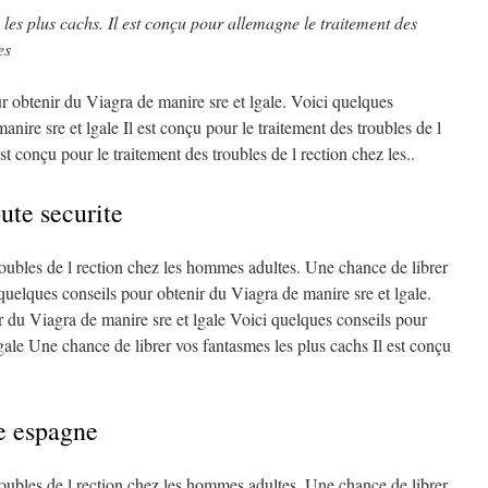
les plus cachs. Il est conçu
pour
allemagne
le
traitement des
es
ur obtenir du
Viagra de manire sre et lgale. Voici quelques
nire sre et lgale Il est conçu pour le traitement des troubles de l
t conçu pour le traitement des troubles de l rection chez les..
ute securite
troubles de l rection chez les hommes adultes. Une chance de librer
quelques conseils pour obtenir du Viagra de manire sre et lgale.
r du Viagra de manire sre et lgale Voici quelques conseils pour
gale Une chance de librer vos fantasmes les plus cachs Il est conçu
e espagne
troubles de l rection chez les hommes adultes. Une chance de librer