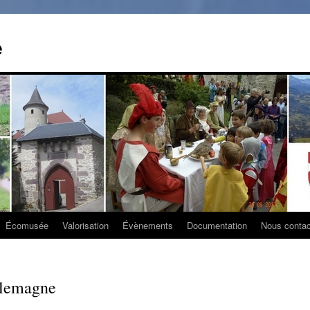
e
Écomusée
Valorisation
Évènements
Documentation
Nous contac
allemagne