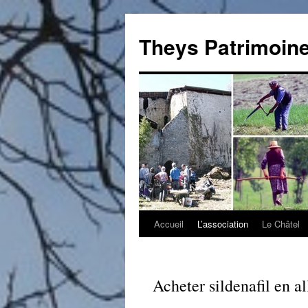
Theys Patrimoin
Accueil
L’association
Le Châtel
Aller
au
contenu
Acheter sildenafil en 