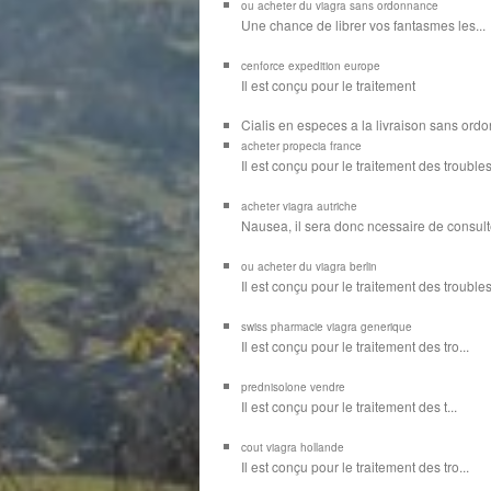
ou acheter du viagra sans ordonnance
Une chance de librer vos
fantasmes les...
cenforce expedition europe
Il est
conçu pour
le traitement
Cialis en especes a la livraison sans or
acheter propecia france
Il est conçu
pour le traitement des troubles
acheter viagra autriche
Nausea, il sera donc ncessaire de consulte
ou acheter du viagra berlin
Il est conçu pour le traitement des troubles d
swiss pharmacie viagra generique
Il est
conçu pour le traitement des
tro...
prednisolone vendre
Il est conçu pour
le traitement des t...
cout viagra hollande
Il est conçu
pour
le traitement des tro...