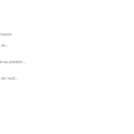
donnance
 de...
r au pralable ...
e l recti...