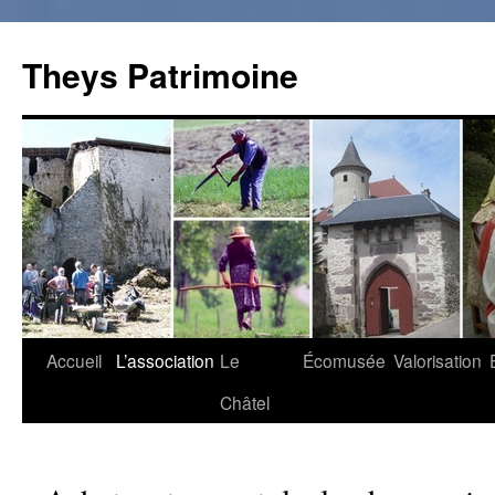
Theys Patrimoine
Accueil
L’association
Le
Écomusée
Valorisation
Aller
Châtel
au
contenu