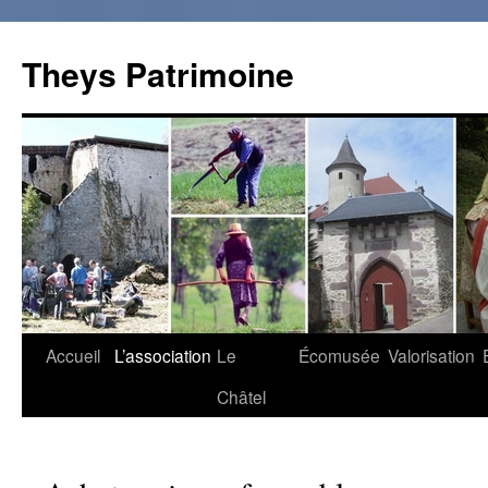
Theys Patrimoine
Accueil
L’association
Le
Écomusée
Valorisation
Aller
Châtel
au
contenu