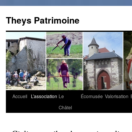
Theys Patrimoine
Accueil
L’association
Le
Écomusée
Valorisation
Aller
Châtel
au
contenu