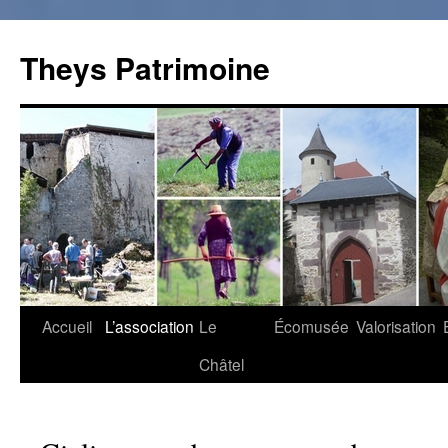
Theys Patrimoine
Accueil
L’association
Le
Écomusée
Valorisation
Aller
Châtel
au
contenu