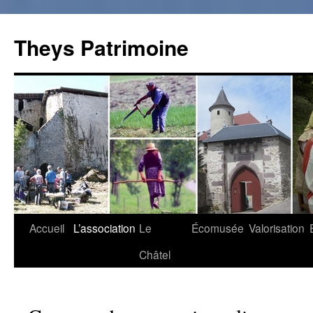
Theys Patrimoine
Accueil
L’association
Le
Écomusée
Valorisation
Aller
Châtel
au
contenu