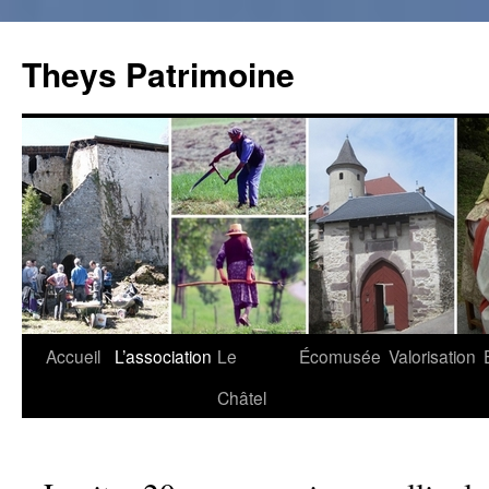
Theys Patrimoine
Accueil
L’association
Le
Écomusée
Valorisation
Aller
Châtel
au
contenu