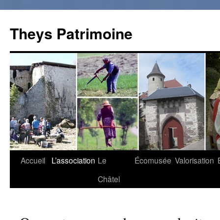
Theys Patrimoine
Accueil
L’association
Le
Écomusée
Valorisation
Aller
Châtel
au
contenu