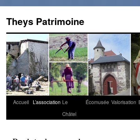
Theys Patrimoine
Accueil
L’association
Le
Écomusée
Valorisation
Aller
Châtel
au
contenu