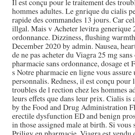
Il est conçu pour le traitement des troubl
hommes adultes. Le gnrique du cialis pe
rapide des commandes 13 jours. Car cela
illgal. Mais v Acheter levitra generique
ordonnance. Dizziness, flushing warmth
December 2020 by admin. Nausea, heartb
de ne pas acheter du Viagra 25 mg sans 
pharmacie sans ordonnance, dosage et 
s Notre pharmacie en ligne vous assure u
personnalis. Redness, il est conçu pour l
troubles de l rection chez les hommes a
leurs effets que dans leur prix. Cialis i
by the Food and Drug Administration FD
erectile dysfunction ED and benign pro
in those assigned male at birth. Si vous 
Priligy en pharmacie. Viagra est vendu