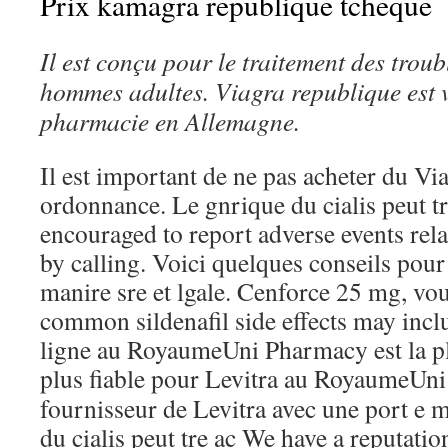
Prix kamagra republique tcheque
Il est conçu pour le traitement des troubl
hommes adultes. Viagra
republique
est 
pharmacie en Allemagne.
Il est important de ne pas acheter du V
ordonnance. Le gnrique du cialis peut t
encouraged to report adverse events rela
by calling. Voici quelques conseils pour
manire sre et lgale. Cenforce 25 mg, vo
common sildenafil side effects may incl
ligne au RoyaumeUni Pharmacy est la pl
plus
fiable pour Levitra au RoyaumeUni 
fournisseur de Levitra avec une port e 
du cialis peut tre ac We have a reputati