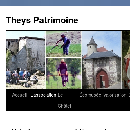
Theys Patrimoine
Accueil
L’association
Le
Écomusée
Valorisation
Aller
Châtel
au
contenu