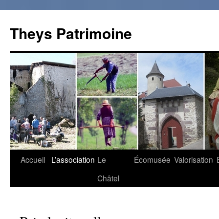
Theys Patrimoine
Accueil
L’association
Le
Écomusée
Valorisation
Aller
Châtel
au
contenu