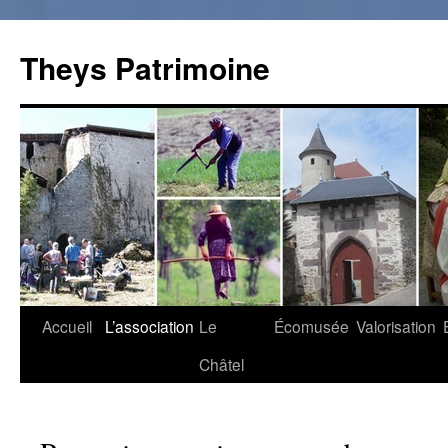
Theys Patrimoine
Accueil
L’association
Le
Écomusée
Valorisation
Aller
Châtel
au
contenu