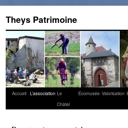
Theys Patrimoine
Accueil
L’association
Le
Écomusée
Valorisation
Aller
Châtel
au
contenu