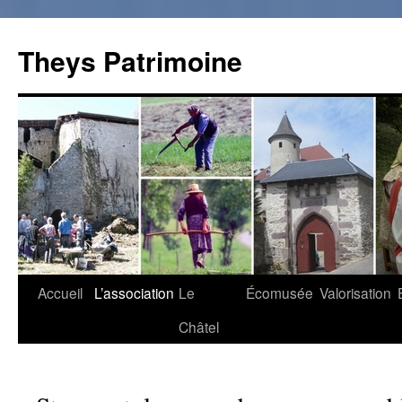
Theys Patrimoine
Accueil
L’association
Le
Écomusée
Valorisation
Aller
Châtel
au
contenu