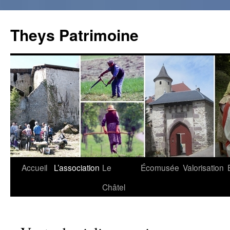
Theys Patrimoine
Accueil
L’association
Le
Écomusée
Valorisation
Aller
Châtel
au
contenu