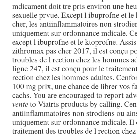
mdicament doit tre pris environ une heur
sexuelle prvue. Except l ibuprofne et l
cher, les antiinflammatoires non strodi
uniquement sur ordonnance mdicale. Ce
except l ibuprofne et le ktoprofne. Assis
zithromax pas cher 2017, il est conçu po
troubles de l rection chez les hommes ad
ligne 247, il est conçu pour le traitement
rection chez les hommes adultes. Cenfo
100 mg prix, une chance de librer vos f
cachs. You are encouraged to report adve
vente
to Viatris products
by calling. Cen
antiinflammatoires non strodiens ou ains
uniquement sur ordonnance mdicale. Il 
traitement des troubles de l rection che