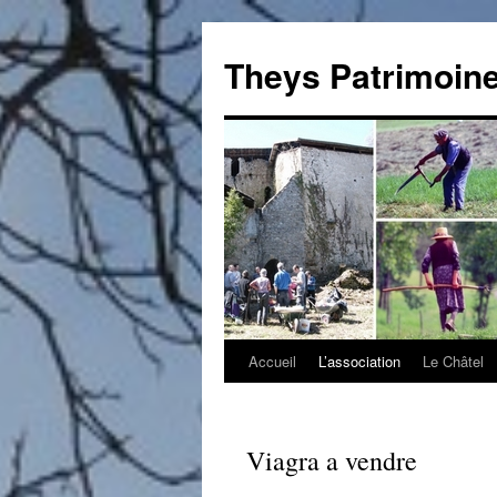
Theys Patrimoin
Accueil
L’association
Le Châtel
Aller
au
contenu
Viagra a vendre