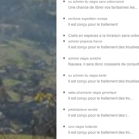
ou acheter du viagra sans ordonnance
Une chance de librer vos
fantasmes les...
cenforce expedition europe
Il est
conçu pour
le traitement
Cialis en especes a la livraison sans or
acheter propecia france
Il est conçu
pour le traitement des troubles
acheter viagra autriche
Nausea, il sera donc ncessaire de consulte
ou acheter du viagra berlin
Il est conçu pour le traitement des troubles d
swiss pharmacie viagra generique
Il est
conçu pour le traitement des
tro...
prednisolone vendre
Il est conçu pour
le traitement des t...
cout viagra hollande
Il est conçu
pour
le traitement des tro...