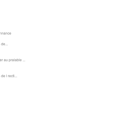
donnance
 de...
r au pralable ...
e l recti...