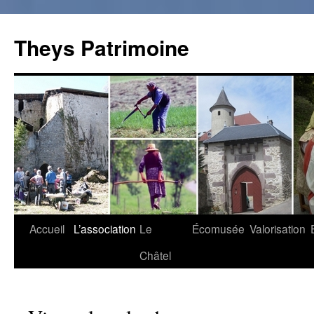
Theys Patrimoine
Accueil
L’association
Le
Écomusée
Valorisation
Aller
Châtel
au
contenu